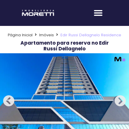
Fale com um corretor
Página Inicial
Imóveis
Edir Russi Dellagnelo Residence
Apartamento para reserva no Edir
Russi Dellagnelo