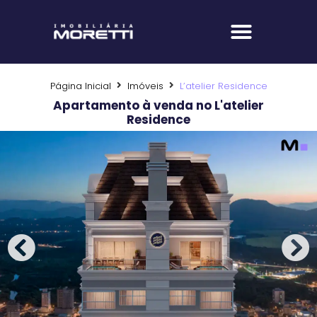
Fale com um corretor
Página Inicial
Imóveis
L’atelier Residence
Apartamento à venda no L'atelier
Residence