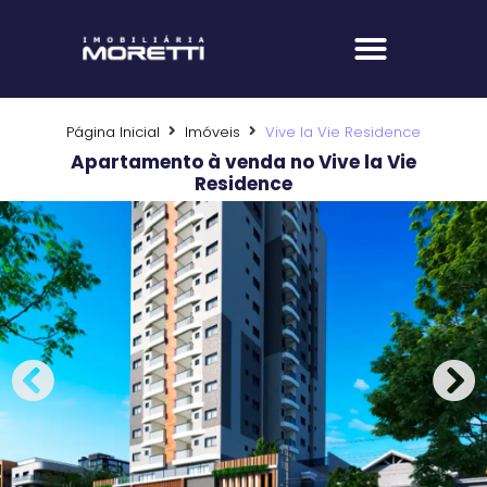
Fale com um corretor
Página Inicial
Imóveis
Vive la Vie Residence
Apartamento à venda no Vive la Vie
Residence