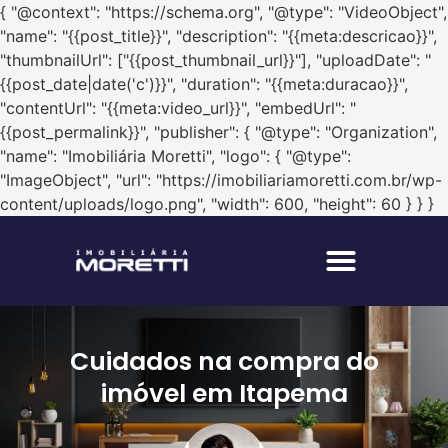
{ "@context": "https://schema.org", "@type": "VideoObject",
"name": "{{post_title}}", "description": "{{meta:descricao}}",
"thumbnailUrl": ["{{post_thumbnail_url}}"], "uploadDate": "
{{post_date|date('c')}}", "duration": "{{meta:duracao}}",
"contentUrl": "{{meta:video_url}}", "embedUrl": "
{{post_permalink}}", "publisher": { "@type": "Organization",
"name": "Imobiliária Moretti", "logo": { "@type":
"ImageObject", "url": "https://imobiliariamoretti.com.br/wp-
content/uploads/logo.png", "width": 600, "height": 60 } } }
Fale com um corretor
Cuidados na compra do
imóvel em Itapema